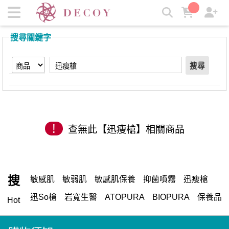
【迅瘦槍】搜尋結果 | 岩寬生醫
搜尋關鍵字
搜尋
!
查無此【迅瘦槍】相關商品
搜
敏感肌
敏弱肌
敏感肌保養
抑菌噴霧
迅瘦槍
迅So槍
岩寬生醫
ATOPURA
BIOPURA
保養品
Hot
異敏性肌膚
敏感性肌膚
異位性皮膚炎