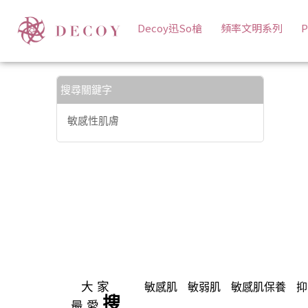
【敏感性肌膚】搜尋結果 | 岩寬生醫
Decoy迅So槍
頻率文明系列
P
搜尋關鍵字
敏感性肌膚
大家
敏感肌
敏弱肌
敏感肌保養
抑
搜
最愛