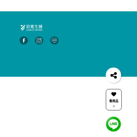
看商品
0