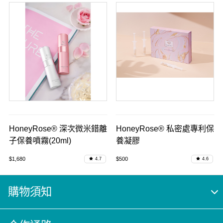
HoneyRose® 深次微米錯離
HoneyRose® 私密處專利保
子保養噴霧(20ml)
養凝膠
$1,680
$500
4.7
4.6
購物須知