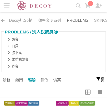
弟弟妹妹臭 | 岩寬生醫
Decoy迅So槍
頻率文明系列
PROBLEMS
SKINC
PROBLEMS
別人說我臭😢
/
頭臭
口臭
腋下臭
弟弟妹妹臭
腳臭
篩選
最新
熱門
暢銷
價低
價高
六國專利
私密處保養
傷口呵護
私密處保養
日常保養
SGS安心認證