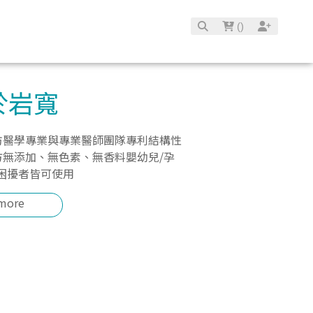
(
)
於岩寬
防醫學專業與專業醫師團隊專利結構性
方無添加、無色素、無香料嬰幼兒/孕
膚困擾者皆可使用
more