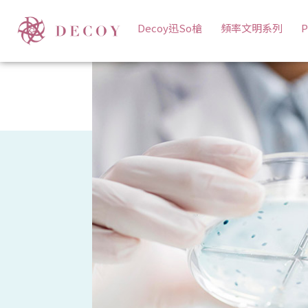
岩寬生醫|預防醫學團隊研發敏感、敏弱肌及私密處保養品，專
Decoy迅So槍
頻率文明系列
P