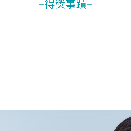
–得獎事蹟–