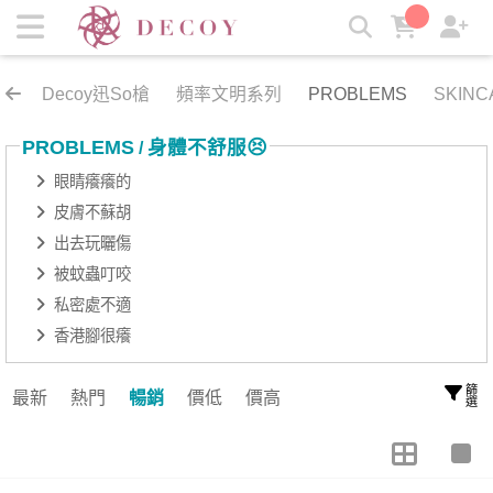
身體不舒服😣 | 岩寬生醫
Decoy迅So槍
頻率文明系列
PROBLEMS
SKINC
PROBLEMS
身體不舒服😣
/
眼睛癢癢的
皮膚不蘇胡
出去玩曬傷
被蚊蟲叮咬
私密處不適
香港腳很癢
篩選
最新
熱門
暢銷
價低
價高