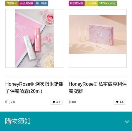
六國專利
私密處保養
傷口呵護
私密處保養
日常保養
SGS安心認證
HoneyRose® 深次微米錯離
HoneyRose® 私密處專利保
子保養噴霧(20ml)
養凝膠
$1,680
$500
4.7
4.6
購物須知